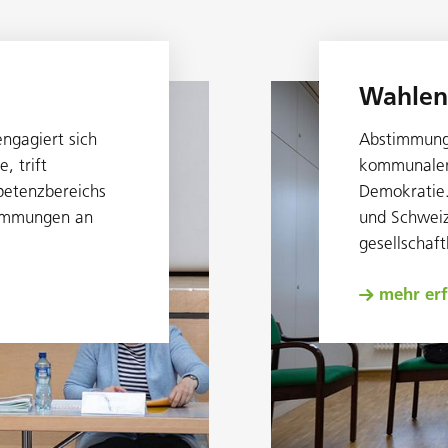
Wahlen
ngagiert sich
Abstimmunge
, trift
kommunaler 
etenzbereichs
Demokratie.
timmungen an
und Schweiz
gesellschaf
mehr er