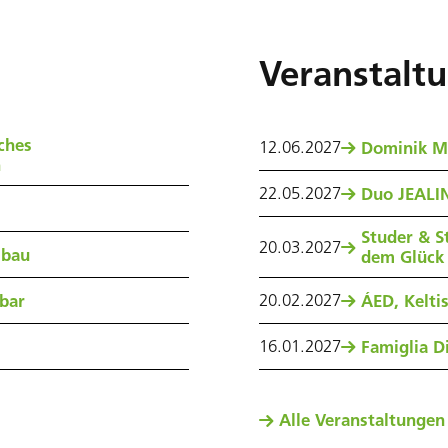
Veranstalt
ches
12
.
06
.
2027
Dominik M
n
22
.
05
.
2027
Duo JEALIN
Studer & S
20
.
03
.
2027
sbau
dem Glück
20
.
02
.
2027
nbar
ÁED, Kelti
16
.
01
.
2027
Famiglia Di
Alle Veranstaltungen