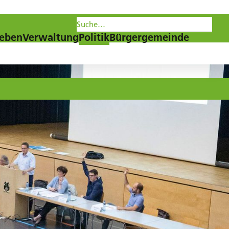
les
Agenda
Newsletter
eben
Verwaltung
Politik
Bürgergemeinde