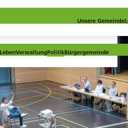
Kontakt
Downloads
Aktuel
Unsere Gemeinde
L
Leben
Verwaltung
Politik
Bürgergemeinde