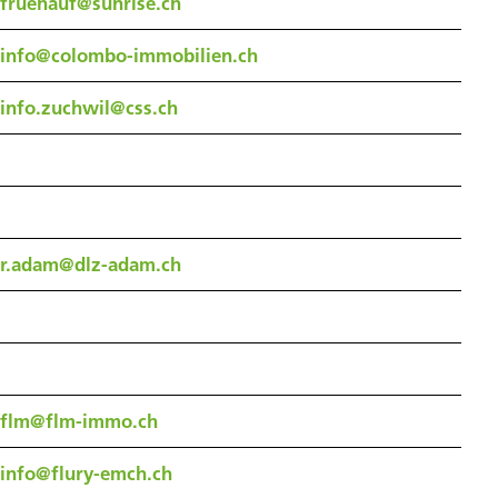
fruehauf@sunrise.ch
info@colombo-immobilien.ch
info.zuchwil@css.ch
r.adam@dlz-adam.ch
flm@flm-immo.ch
info@flury-emch.ch