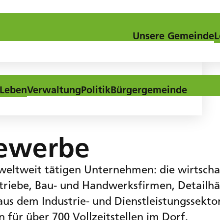
Kontakt
Downloads
Aktuel
Unsere Gemeinde
L
Leben
Verwaltung
Politik
Bürgergemeinde
Gewerbe
 weltweit tätigen Unternehmen: die wirtscha
betriebe, Bau- und Handwerksfirmen, Detailhä
 dem Industrie- und Dienstleistungssektor 
 für über 700 Vollzeitstellen im Dorf.