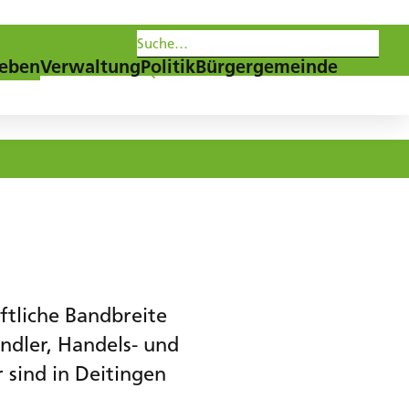
les
Agenda
Newsletter
eben
Verwaltung
Politik
Bürgergemeinde
ftliche Bandbreite
ndler, Handels- und
sind in Deitingen