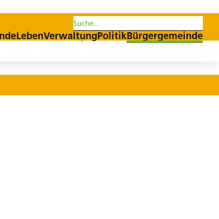
s
Aktuelles
Agenda
nde
Leben
Verwaltung
Politik
Bürgergemeinde