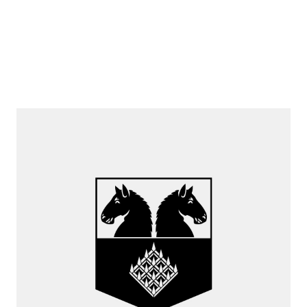
Christoph Juchli
Präsident Grubenkommission
079 661 09 30
christoph.juchli@bkw.ch