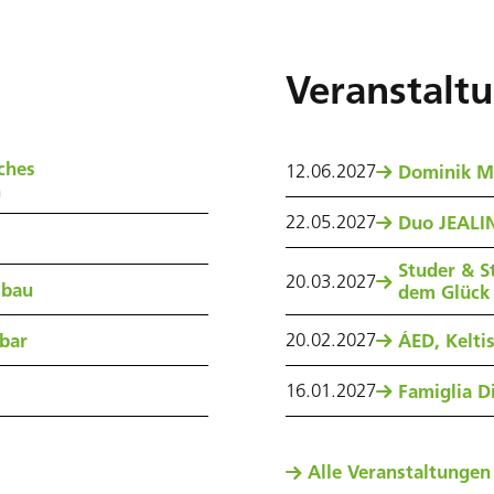
Veranstalt
ches
12
.
06
.
2027
Dominik M
n
22
.
05
.
2027
Duo JEALIN
Studer & S
20
.
03
.
2027
sbau
dem Glück
20
.
02
.
2027
nbar
ÁED, Kelti
16
.
01
.
2027
Famiglia Di
Alle Veranstaltungen