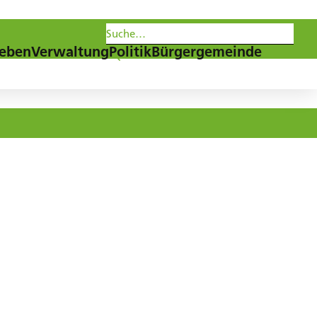
les
Agenda
Newsletter
eben
Verwaltung
Politik
Bürgergemeinde