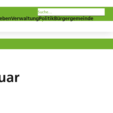
les
Agenda
Newsletter
eben
Verwaltung
Politik
Bürgergemeinde
uar