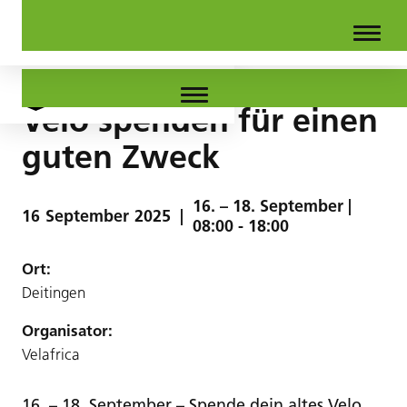
Velo spenden für einen
guten Zweck
16. – 18. September |
16
September
2025
|
08:00 - 18:00
Ort:
Deitingen
Organisator:
Velafrica
16. – 18. September – Spende dein altes Velo