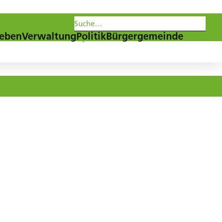
les
Agenda
Newsletter
eben
Verwaltung
Politik
Bürgergemeinde