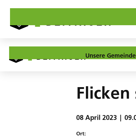
Unsere Gemeinde
Home
Agenda
Flicken statt Wegwerfen
Flicken
08
April
2023
|
09.
Ort: