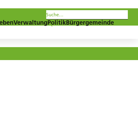
les
Agenda
Newsletter
eben
Verwaltung
Politik
Bürgergemeinde