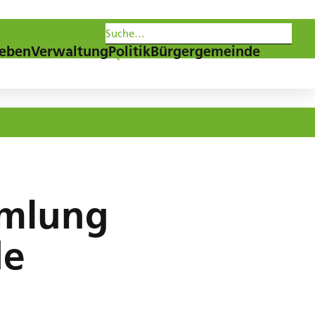
les
Agenda
Newsletter
eben
Verwaltung
Politik
Bürgergemeinde
mlung
de