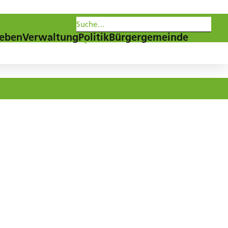
les
Agenda
Newsletter
eben
Verwaltung
Politik
Bürgergemeinde