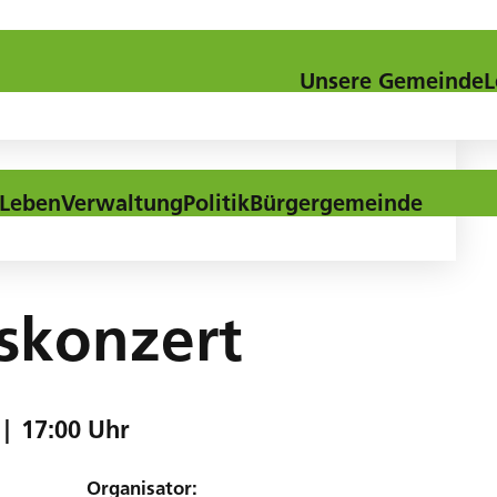
Kontakt
Downloads
Aktuel
Unsere Gemeinde
L
Leben
Verwaltung
Politik
Bürgergemeinde
skonzert
|
17:00 Uhr
Organisator: