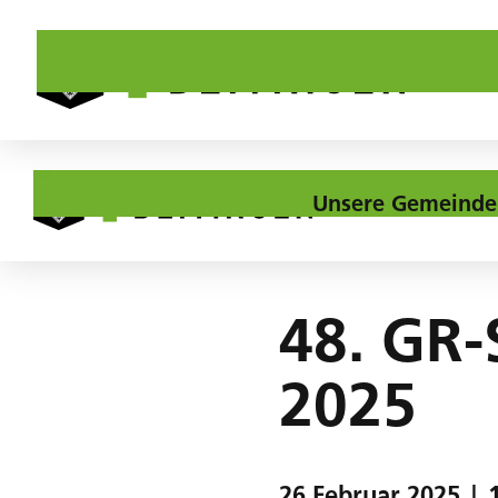
Unsere Gemeinde
Home
Agenda
48. GR-Sitzung vom 26. Februar 2025
48. GR-
2025
26
Februar
2025
|