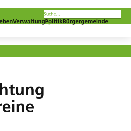
les
Agenda
Newsletter
eben
Verwaltung
Politik
Bürgergemeinde
chtung
reine