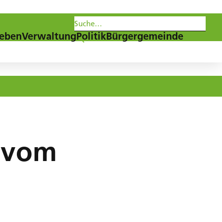
les
Agenda
Newsletter
eben
Verwaltung
Politik
Bürgergemeinde
g vom