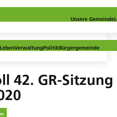
Kontakt
Downloads
Aktuel
Unsere Gemeinde
L
Leben
Verwaltung
Politik
Bürgergemeinde
ll 42. GR-Sitzun
020
en