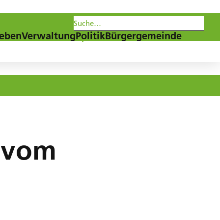
les
Agenda
Newsletter
eben
Verwaltung
Politik
Bürgergemeinde
g vom