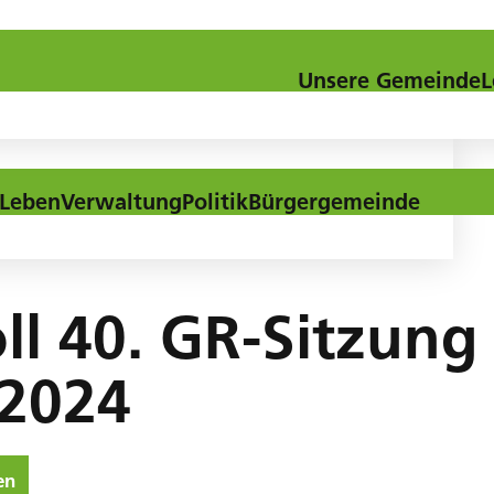
Kontakt
Downloads
Aktuel
Unsere Gemeinde
L
Leben
Verwaltung
Politik
Bürgergemeinde
ll 40. GR-Sitzun
 2024
en