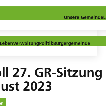
Kontakt
Downloads
Aktuel
Unsere Gemeinde
L
Leben
Verwaltung
Politik
Bürgergemeinde
2023
ll 27. GR-Sitzun
ust 2023
en