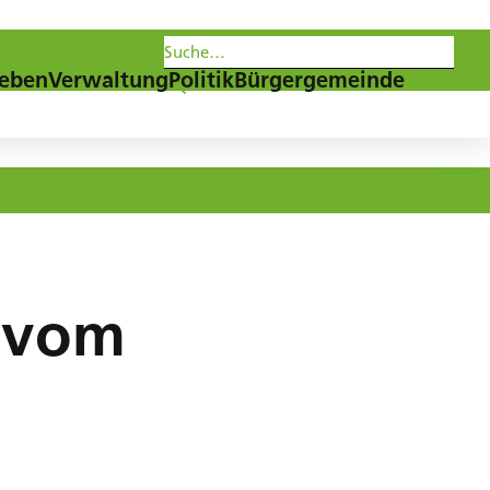
les
Agenda
Newsletter
eben
Verwaltung
Politik
Bürgergemeinde
g vom