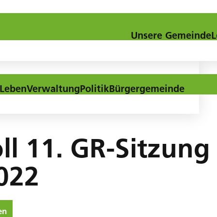
Kontakt
Downloads
Aktuel
Unsere Gemeinde
L
Leben
Verwaltung
Politik
Bürgergemeinde
ll 11. GR-Sitzun
022
en