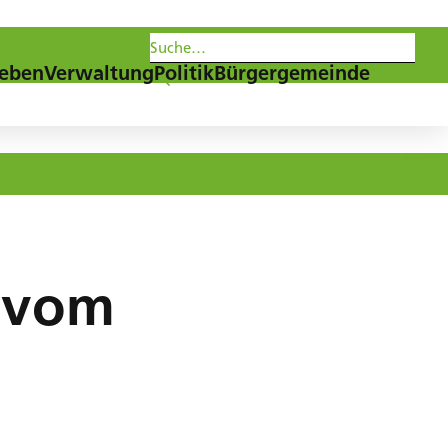
les
Agenda
Newsletter
eben
Verwaltung
Politik
Bürgergemeinde
g vom